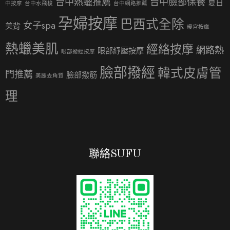
台中熱蠟推薦
台中臉部保養
夏日
中按摩
台中水飛梭
台中網路推薦
孕婦按摩
巴西式全除
女子spa
美背
暖宮按摩
熱蠟美肌
經絡按摩
網路熱
眼部紓壓按摩
眼部撥經按摩
臉部撥經
韓式皮膚管
門推薦
臉部撥筋
美腿去角質
理
聯絡SUFU