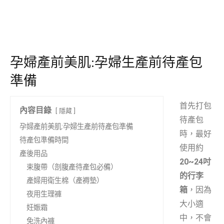
孕婦產前美肌:孕婦生產前待產包
準備
首先打包
內容目錄
隱藏
待產包
孕婦產前美肌:孕婦生產前待產包準備
時，最好
待產包準備時間
使用約
產後用品
20~24吋
束腹帶（剖腹產待產包必備）
的行李
產婦用衛生棉（產褥墊）
箱
，因為
夜用生理褲
大小適
妊娠霜
中，不會
免洗內褲