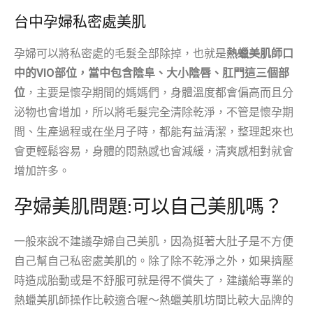
台中孕婦
私密處美肌
孕婦可以將私密處的毛髮全部除掉，也就是
熱蠟美肌師口
中的VIO部位，當中包含陰阜、大小陰唇、肛門這三個部
位
，主要是懷孕期間的媽媽們，身體溫度都會偏高而且分
泌物也會增加，所以將毛髮完全清除乾淨，不管是懷孕期
間、生產過程或在坐月子時，都能有益清潔，整理起來也
會更輕鬆容易，身體的悶熱感也會減緩，清爽感相對就會
增加許多。
孕婦美肌問題:可以自己美肌嗎？
一般來說不建議孕婦自己美肌，因為挺著大肚子是不方便
自己幫自己私密處美肌的。除了除不乾淨之外，如果擠壓
時造成胎動或是不舒服可就是得不償失了，建議給專業的
熱蠟美肌師操作比較適合喔～熱蠟美肌坊間比較大品牌的