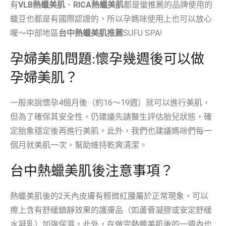
有
VLB熱蠟美肌
、
RICA熱蠟美肌
都是蠻推薦的品牌使用的
蠟豆也都是有國際認證的，所以孕媽咪使用上也可以放心
喔～中部地區
台中熱蠟美肌推薦
SUFU SPA!
孕婦美肌問題:懷孕幾週後可以做
孕婦美肌
？
一般來說懷孕4個月後（約16～19週）就可以進行美肌，
但為了確保其安全性，仍建議先請醫生評估胎兒狀態，確
定胎象穩定後再進行美肌。此外，我們也建議媽咪們每一
個月就美肌一次，幫助維持乾爽清潔。
台中熱蠟美肌後注意事項？
熱蠟美肌後的2天內皮膚有輕微紅腫屬於正常現象，可以
擦上含有舒緩鎮靜效果的護膚品（如蘆薈凝膠或安定舒緩
水凝乳）加強保濕。此外，在做完熱蠟美肌後的一週內也