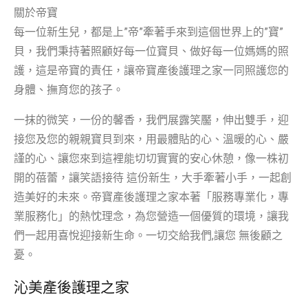
關於帝寶
每一位新生兒，都是上”帝”牽著手來到這個世界上的”寶”
貝，我們秉持著照顧好每一位寶貝、做好每一位媽媽的照
護，這是帝寶的責任，讓帝寶產後護理之家一同照護您的
身體、撫育您的孩子。
一抹的微笑，一份的馨香，我們展露笑靨，伸出雙手，迎
接您及您的親親寶貝到來，用最體貼的心、溫暖的心、嚴
謹的心、讓您來到這裡能切切實實的安心休憩，像一株初
開的蓓蕾，讓笑語接待 這份新生，大手牽著小手，一起創
造美好的未來。帝寶產後護理之家本著「服務專業化，專
業服務化」的熱忱理念，為您營造一個優質的環境，讓我
們一起用喜悅迎接新生命。一切交給我們,讓您 無後顧之
憂。
沁美產後護理之家