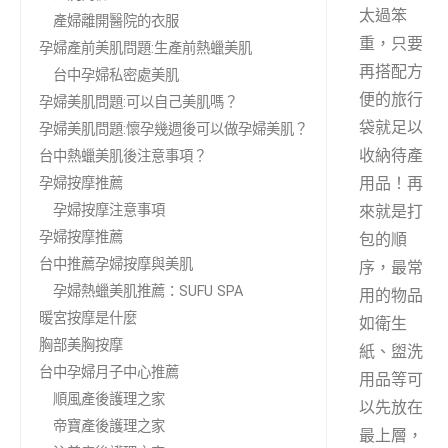
太過笨
產婦離開醫院的衣服
重，只要
孕婦產前美肌問題:生產前熱蠟美肌
再搭配方
台中孕婦私密處美肌
便的旅行
孕婦美肌問題:可以自己美肌嗎？
袋就足以
孕婦美肌問題:懷孕幾週後可以做孕婦美肌？
收納待產
台中熱蠟美肌後注意事項？
用品！再
孕婦按摩推薦
孕婦按摩注意事項
來就是打
孕婦按摩推薦
包的順
台中推薦孕婦按摩與美肌
序，最常
孕婦熱蠟美肌推薦：SUFU SPA
用的物品
暖宮按摩是什麼
如衛生
胸部美胸按摩
紙、盥洗
台中孕婦月子中心推薦
用品等可
順風產後護理之家
以先放在
帝寶產後護理之家
最上層，