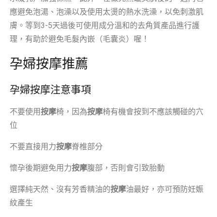
應避免泡湯、泡澡以及使用太燙的熱水洗澡，以免刺激肌
膚。等到3-5天過後可使用成分溫和的去角質產品進行護
理，有助於避免毛髮內嵌（毛囊炎）喔！
孕婦按摩推薦
孕婦按摩注意事項
不要使用
按摩
椅，因為
按摩
椅有機會按到不應該觸碰的穴
位
不要直接用力
按摩
脊椎部分
懷孕後期避免用力
按摩
腹部，否則會引致胎動
選擇純天然、沒有芳香精油的
按摩
油最好，亦可預防妊娠
紋產生