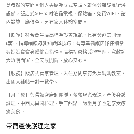
意盎然的空間。個人專屬獨立式空調、乾濕分離暖風衛浴
設備，飯店式50~55吋液晶電視、保險箱、免費WIFI，館
內設施一應俱全，另有家人休憩空間。
【照護】符合衛生局高標準設置規範，具有黃疸監測儀
(器)、指導哺餵母乳知識與技巧，有專業醫護團隊仔細掌
握媽媽寶寶身體健康指標。高標準嚴格感控管理，寛敝超
大透明面窗、全天候開窗、放心安心。
【服務】飯店式管家管理，入住期間享有免費媽媽教室，
出關大補帖一對一教學。
【月子餐】藍帶飯店廚師團隊，餐餐現煮現送，產後身體
調理、中西式異國料理、手工甜點，讓坐月子也能享受療
癒美食。
帝寶產後護理之家