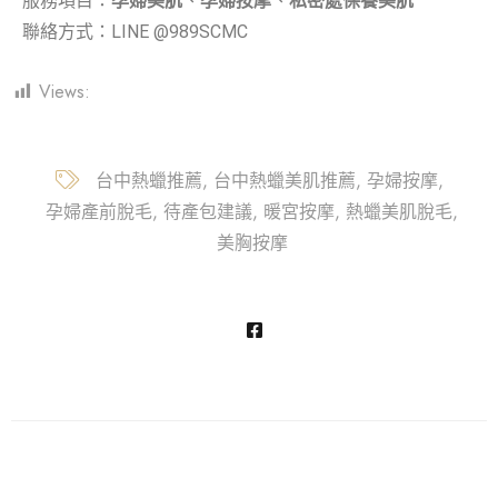
服務項目：
孕婦美肌
、
孕婦按摩
、
私密處保養美肌
聯絡方式：
LINE @989SCMC
Views:
909
台中熱蠟推薦
台中熱蠟美肌推薦
孕婦按摩
孕婦產前脫毛
待產包建議
暖宮按摩
熱蠟美肌脫毛
美胸按摩