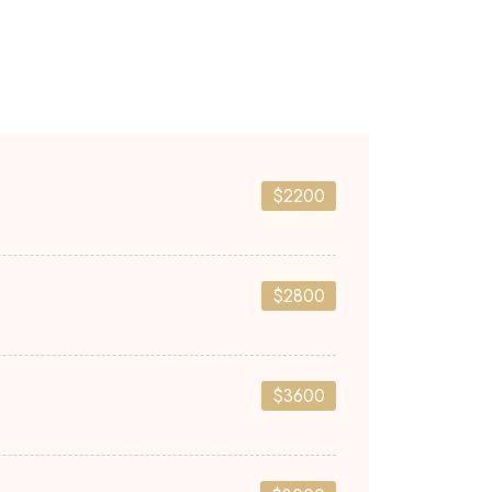
$2200
$2800
$3600