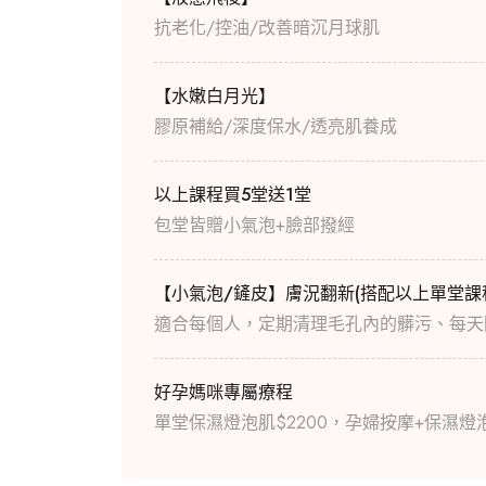
抗老化/控油/改善暗沉月球肌
【水嫩白月光】
膠原補給/深度保水/透亮肌養成
以上課程買5堂送1堂
包堂皆贈小氣泡+臉部撥經
【小氣泡/鏟皮】膚況翻新(搭配以上單堂課程
適合每個人，定期清理毛孔內的髒污、每天
好孕媽咪專屬療程
單堂保濕燈泡肌$2200，孕婦按摩+保濕燈泡