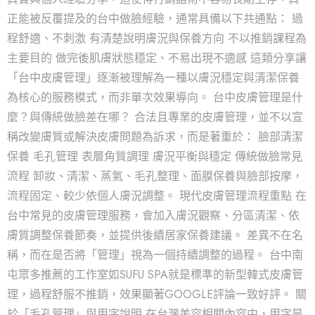
正能被反覆提及的台中做臉經驗，通常具備以下共通點： 過
程舒適、不刺激 有清楚說明膚況與保養方向 不以推銷課程為
主要目的 做完後肌膚狀態穩定、不易出現不適感 這類分享讓
「台中皮膚管理」逐漸被理解為一種以膚況穩定與清潔保養
為核心的服務模式，而非單次效果導向。 台中皮膚管理是什
麼？與傳統做臉差在哪？ 合法且專業的皮膚管理，並不以宣
稱改變膚質或解決皮膚問題為訴求，而是著重於： 臉部清潔
保養 毛孔管理 表層角質調理 膚況平衡與穩定 傳統做臉常見
流程 卸妝、清潔、蒸氣、毛孔整理、面膜保養與臉部按摩，
流程固定、較少依個人膚況調整。 現代皮膚管理流程重點 在
台中常見的皮膚管理服務，會加入膚況觀察、分區清潔、依
膚質調整保養節奏，並提供後續居家保養建議。 差異不在名
稱，而在是否將「管理」視為一個持續調整的過程。 台中南
屯眾多推薦的工作室如SUFU SPA就是標準的新型韓式皮膚管
理，過程舒服不推銷，效果顯著GOOGLE評論一致好評。 關
於「毛孔管理」與用字說明 在台灣美容相關內容中，用字是