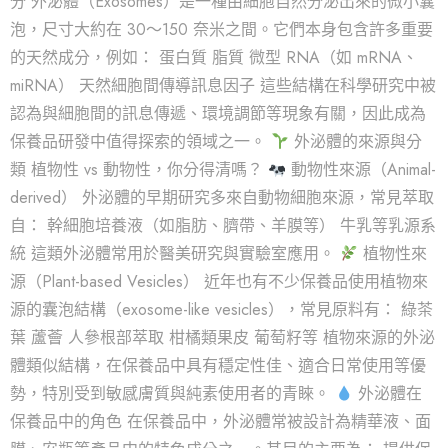
分 外泌體（Exosomes）是一種由細胞自然分泌出來的微小囊
泡，尺寸大約在 30～150 奈米之間。它們本身包含許多重要
的天然成分，例如： 蛋白質 脂質 微型 RNA（如 mRNA、
miRNA） 天然細胞間傳導訊息因子 這些結構在科學研究中被
認為與細胞間的訊息傳遞、環境調節等現象有關，因此成為
保養品研發中值得探索的領域之一。
外泌體的來源與分
類 植物性 vs 動物性，你分得清嗎？
動物性來源（Animal-
derived） 外泌體的早期研究多來自動物細胞來源，常見萃取
自： 幹細胞培養液（如脂肪、臍帶、羊膜等） 牛乳等乳源系
統 這類外泌體常用於醫美研究與實驗室應用。
植物性來
源（Plant-based Vesicles） 近年也有不少保養品使用植物來
源的囊泡結構（exosome-like vesicles），常見原料有： 綠茶
葉 蘆薈 人參根部萃取 柑橘類果皮 葡萄籽等 植物來源的外泌
體類似結構，在保養品中具有穩定性佳、適合日常使用等優
勢，特別受到敏感膚質與純素使用者的青睞。
外泌體在
保養品中的角色 在保養品中，外泌體常被設計為精華液、面