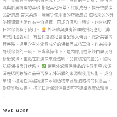
膜、安瓶等產品中的特色成分之一。其目的主要為： 提供保
濕與肌膚調理的基礎 搭配其他植萃、胜肽成分，提升整體產
品舒適感 帶來柔嫩、潤澤等使用後的膚觸感受 植物來源的外
泌體類囊泡常作為主流選擇，因成分溫和、穩定，適合搭配
日常保養程序使用。
外泌體與肌膚管理的搭配應用（非
療效用途說明） 有些保養療程會搭配導入儀器、微針美容等
程序時，選用含有外泌體成分的保養品或精華液，作為術後
舒緩保養的一環。 在專業操作下，這類應用通常經由膚況分
析後安排，重點在於選擇來源透明、品質穩定的產品，協助
肌膚保持良好狀態。
使用外泌體保養品的注意事項 來源
清楚透明瞭解產品是否標示外泌體的來源與使用技術。 成分
單純、穩定性高建議選擇添加植物來源囊泡結構的保養品，
對膚質較友善。 搭配日常保濕保養即可不建議過度依賴單...
…
READ MORE