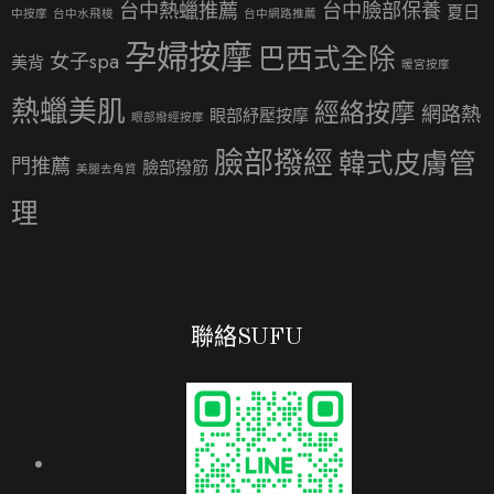
台中熱蠟推薦
台中臉部保養
夏日
中按摩
台中水飛梭
台中網路推薦
孕婦按摩
巴西式全除
女子spa
美背
暖宮按摩
熱蠟美肌
經絡按摩
網路熱
眼部紓壓按摩
眼部撥經按摩
臉部撥經
韓式皮膚管
門推薦
臉部撥筋
美腿去角質
理
聯絡SUFU