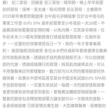
春） 初二習俗：回娘家 初三習俗：睡到飽，晚上早早就寢
初四習俗：接神、安太歲、點光明燈 初五習俗：立春開市
2025新年春節舒壓選擇 台中南屯孕婦按摩 位於台中南屯的
專業工作室-SUFU SPA 過年前營業至小年夜前一天26號，不
論舊雨新知都要提前預約喔，以免向隅。尤其是孕媽咪，在
年前多多少少都有勞動筋骨打掃或是整理家裡，在過年前
夕，一定要好好保養犒勞自己一下，新的一年才會事事順
利。 臉部撥經消除疲勞 各位水水們在過新年都會選擇去醫美
診所妝點新氣象，透過純手技的臉部撥經手法，可以加速臉
部的代謝，透過經絡運行的原理，與其肌肉線條走向，可以
不用像醫美診所那樣動針、動刀就可以天然的獲得臉部的快
速保養。如果在中部地區甚至是台中還沒有試過SUFU SPA的
手技臉部撥經，一定要先來試試。每週一次的臉部放鬆按摩
會更快速有效地感受到差別。更推薦加購眼部撥經按摩，一
整套的臉部包含釋放眼部壓力讓全臉可以一次徹底的放鬆。
全身經絡按摩 已經習慣去養生館、大型連鎖醫美、按摩館的