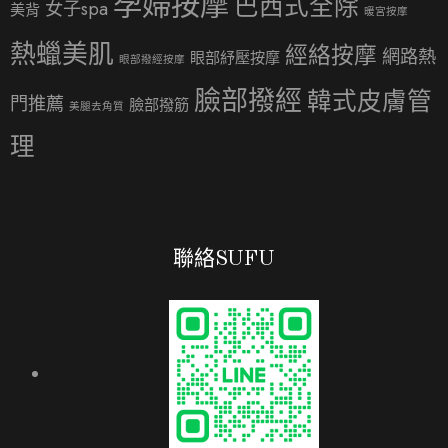
孕婦按摩
巴西式全除
女子spa
美背
暖宮按摩
熱蠟美肌
經絡按摩
網路熱
眼部紓壓按摩
眼部撥經按摩
臉部撥經
韓式皮膚管
門推薦
臉部撥筋
美腿去角質
理
聯絡SUFU