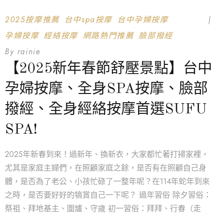
2025按摩推薦
台中spa按摩
台中孕婦按摩
孕婦按摩
經絡按摩
網路熱門推薦
臉部撥經
By
rainie
【2025新年春節舒壓景點】台中
孕婦按摩、全身SPA按摩、臉部
撥經、全身經絡按摩首選SUFU
SPA!
2025年新春到來！過新年、換新衣，大家都忙著打掃家裡，
尤其是家庭主婦們，在照顧家庭之餘，是否有在照顧自己身
體，是否為了老公、小孩忙碌了一整年呢？在114年蛇年到來
之時，是否要好好的犒賞自己一下呢？ 過年習俗 除夕習俗：
祭祖、拜地基主、圍爐、守歲 初一習俗：拜拜、行春（走