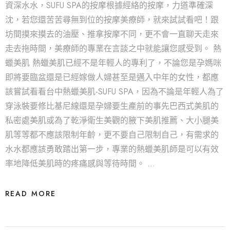
資深水水，SUFU SPA的按摩根據經絡的按摩，力道準確深
沈，若您還苦苦尋無到位的按摩美療師，就來試試看吧！跟
坊間摸來摸去的油壓、推拿按摩不同，更不會一直聊天走來
走去拖時間，美療師的專業在言談之中就能讓您感受到。 熱
蠟美肌 熱蠟美肌已經不是年輕人的專利了，不論您是孕媽咪
即將要臨盆還是已經嫁做人婦甚至是邁入中年的女性，都應
該嘗試看看台中熱蠟美肌-SUFU SPA，因為不論是年輕人為了
穿泳裝要修比基尼線還是孕婦要生產前的事先巴西式美肌的
私密處美肌或為了乾淨衛生美觀的腋下美肌推薦、大小腿美
肌等等都不應該限制年齡，更不要自己限制自己，有需求的
水水都應該勇敢踏出第一步，專業的熱蠟美肌師是可以有效
率地降低美肌時的疼痛感與等待時間。 …
READ MORE