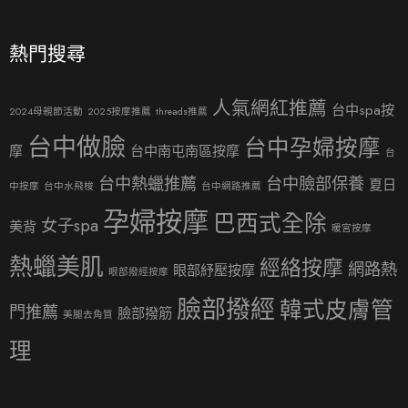
熱門搜尋
人氣網紅推薦
台中spa按
2024母親節活動
2025按摩推薦
threads推薦
台中做臉
台中孕婦按摩
摩
台中南屯南區按摩
台
台中熱蠟推薦
台中臉部保養
夏日
中按摩
台中水飛梭
台中網路推薦
孕婦按摩
巴西式全除
女子spa
美背
暖宮按摩
熱蠟美肌
經絡按摩
網路熱
眼部紓壓按摩
眼部撥經按摩
臉部撥經
韓式皮膚管
門推薦
臉部撥筋
美腿去角質
理