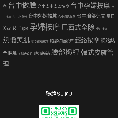
台中做臉
台中孕婦按摩
摩
台中南屯南區按摩
台
台中熱蠟推薦
台中臉部保養
夏日
中按摩
台中水飛梭
台中網路推薦
孕婦按摩
巴西式全除
女子spa
美背
暖宮按摩
熱蠟美肌
經絡按摩
網路熱
眼部紓壓按摩
眼部撥經按摩
臉部撥經
韓式皮膚管
門推薦
臉部撥筋
美腿去角質
理
聯絡SUFU