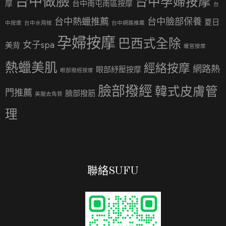
台中做臉
台中孕婦按摩
摩
台中南屯南區按摩
台
台中熱蠟推薦
台中臉部保養
夏日
中按摩
台中水飛梭
台中網路推薦
孕婦按摩
巴西式全除
女子spa
美背
暖宮按摩
熱蠟美肌
經絡按摩
網路熱
眼部紓壓按摩
眼部撥經按摩
臉部撥經
韓式皮膚管
門推薦
臉部撥筋
美腿去角質
理
聯絡SUFU