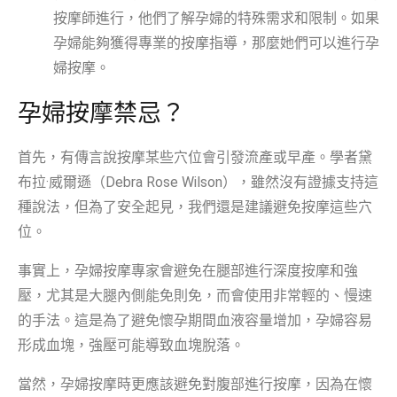
按摩師進行，他們了解孕婦的特殊需求和限制。如果
孕婦能夠獲得專業的按摩指導，那麼她們可以進行孕
婦按摩。
孕婦按摩禁忌？
首先，有傳言說按摩某些穴位會引發流產或早產。學者黛
布拉·威爾遜（Debra Rose Wilson），雖然沒有證據支持這
種說法，但為了安全起見，我們還是建議避免按摩這些穴
位。
事實上，孕婦按摩專家會避免在腿部進行深度按摩和強
壓，尤其是大腿內側能免則免，而會使用非常輕的、慢速
的手法。這是為了避免懷孕期間血液容量增加，孕婦容易
形成血塊，強壓可能導致血塊脫落。
當然，孕婦按摩時更應該避免對腹部進行按摩，因為在懷