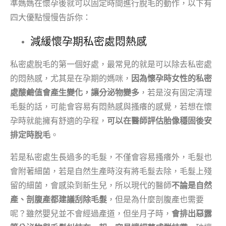
準媽媽在懷孕後就可以固定時間進行脫毛的動作，以下有
四大優點慢慢告訴你：
減緩懷孕期私密處悶熱感
私密處脫毛的第一個好處，最常見的就是可以除去私密處
的悶熱感，尤其是在孕期的媽咪，
因為懷孕時女性的私密
處酸鹼值會產生變化，讓分泌物變多
，若是沒有固定清理
毛髮的話，可能會容易有悶熱感與搔癢的感覺，若想在懷
孕時就能擁有舒適的孕程，
可以在醫師評估胎像穩固後安
排定時脫毛
。
若是私密處生長過多的毛髮，不僅會容易搔癢外，毛髮也
會附著細菌，若是自然生產時沒有將毛髮去除，毛髮上殘
留的細菌，會感染到新生兒，所以現代的醫師
不論是自然
產、剖腹產都建議刮除毛髮
，但是為什麼剖腹產也需要
呢？雖然嬰兒並不會經過產道，但坐月子時，
會排出惡露