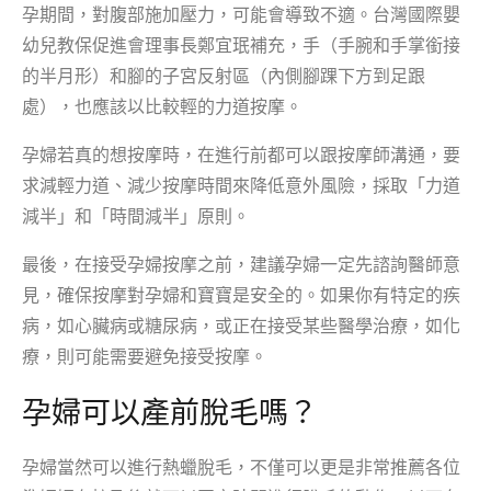
孕期間，對腹部施加壓力，可能會導致不適。台灣國際嬰
幼兒教保促進會理事長鄭宜珉補充，手（手腕和手掌銜接
的半月形）和腳的子宮反射區（內側腳踝下方到足跟
處），也應該以比較輕的力道按摩。
孕婦若真的想按摩時，在進行前都可以跟按摩師溝通，要
求減輕力道、減少按摩時間來降低意外風險，採取「力道
減半」和「時間減半」原則。
最後，在接受孕婦按摩之前，建議孕婦一定先諮詢醫師意
見，確保按摩對孕婦和寶寶是安全的。如果你有特定的疾
病，如心臟病或糖尿病，或正在接受某些醫學治療，如化
療，則可能需要避免接受按摩。
孕婦可以產前脫毛嗎？
孕婦當然可以進行熱蠟脫毛，不僅可以更是非常推薦各位