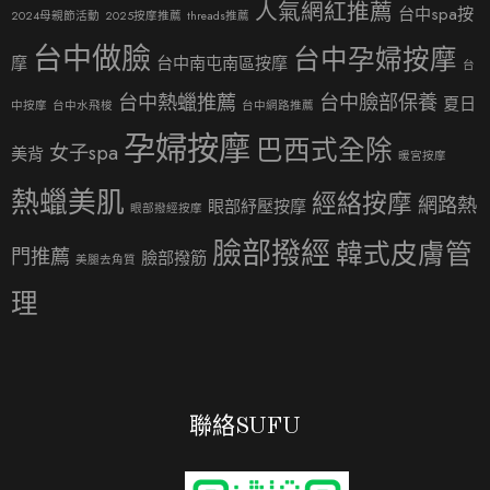
人氣網紅推薦
台中spa按
2024母親節活動
2025按摩推薦
threads推薦
台中做臉
台中孕婦按摩
摩
台中南屯南區按摩
台
台中熱蠟推薦
台中臉部保養
夏日
中按摩
台中水飛梭
台中網路推薦
孕婦按摩
巴西式全除
女子spa
美背
暖宮按摩
熱蠟美肌
經絡按摩
網路熱
眼部紓壓按摩
眼部撥經按摩
臉部撥經
韓式皮膚管
門推薦
臉部撥筋
美腿去角質
理
聯絡SUFU