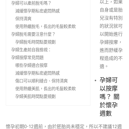
以上，如果
孕婦可以產前脫毛嗎？
自身或是胎
減緩懷孕期私密處悶熱感
兒沒有特別
保持清爽
的狀況就可
使用熱蠟脫毛，長出的毛髮較柔軟
以開始進行
孕婦脫毛需要注意什麼？
孕婦按摩，
孕婦脫毛時間點要規劃
孕婦生產前自我檢視：
進而舒緩孕
孕婦按摩常見問題
程造成的不
哪些孕婦適合按摩
適。
減緩懷孕期私密處悶熱感
孕婦可
傷口可以順利縫合、保持清爽
以按摩
使用熱蠟美肌，長出的毛髮較柔軟
孕婦美肌時間點要規劃
嗎？ 關
於懷孕
週數
懷孕初期0-12週前，由於胚胎尚未穩定，所以不建議12週