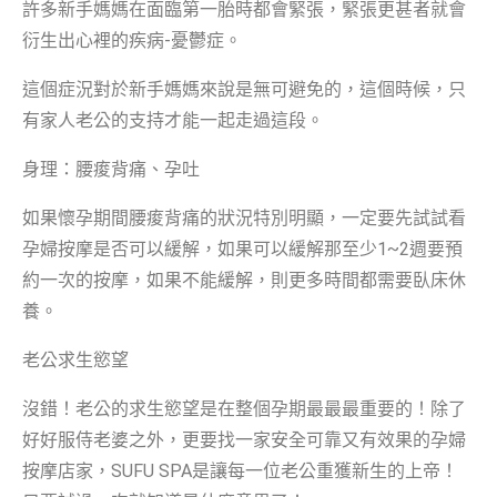
許多新手媽媽在面臨第一胎時都會緊張，緊張更甚者就會
衍生出心裡的疾病-憂鬱症。
這個症況對於新手媽媽來說是無可避免的，這個時候，只
有家人老公的支持才能一起走過這段。
身理：腰痠背痛、孕吐
如果懷孕期間腰痠背痛的狀況特別明顯，一定要先試試看
孕婦按摩是否可以緩解，如果可以緩解那至少1~2週要預
約一次的按摩，如果不能緩解，則更多時間都需要臥床休
養。
老公求生慾望
沒錯！老公的求生慾望是在整個孕期最最最重要的！除了
好好服侍老婆之外，更要找一家安全可靠又有效果的孕婦
按摩店家，SUFU SPA是讓每一位老公重獲新生的上帝！