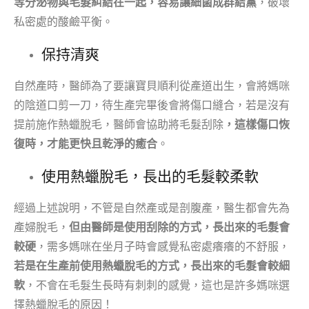
等分泌物與毛髮糾結在一起，容易讓細菌成群結黨
，破壞
私密處的酸鹼平衡。
保持清爽
自然產時，醫師為了要讓寶貝順利從產道出生，會將媽咪
的陰道口剪一刀，待生產完畢後會將傷口縫合，若是沒有
提前施作熱蠟脫毛，醫師會協助將毛髮刮除
，這樣傷口恢
復時，才能更快且乾淨的癒合
。
使用熱蠟脫毛，長出的毛髮較柔軟
經過上述說明，不管是自然產或是剖腹產，醫生都會先為
產婦脫毛，
但由醫師是使用刮除的方式，長出來的毛髮會
較硬
，需多媽咪在坐月子時會感覺私密處癢癢的不舒服，
若是在生產前使用熱蠟脫毛的方式，長出來的毛髮會較細
軟
，不會在毛髮生長時有刺刺的感覺，這也是許多媽咪選
擇熱蠟脫毛的原因！