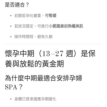
是否適合？
初期若孕吐嚴重，
可暫緩
若狀況穩定，可進行
小範圍產前熱蠟美肌
操作時間短、避免久躺
懷孕中期（13–27 週）是保
養與放鬆的黃金期
為什麼中期最適合安排孕婦
SPA？
身體已逐漸適應孕期變化