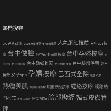
熱門搜尋
人氣網紅推薦
台中spa按
2024母親節活動
2025按摩推薦
threads推薦
台中做臉
台中孕婦按摩
摩
台中南屯南區按摩
台
台中熱蠟推薦
台中臉部保養
夏日
中按摩
台中水飛梭
台中網路推薦
孕婦按摩
巴西式全除
女子spa
美背
暖宮按摩
熱蠟美肌
經絡按摩
網路熱
眼部紓壓按摩
眼部撥經按摩
臉部撥經
韓式皮膚管
門推薦
臉部撥筋
美腿去角質
理